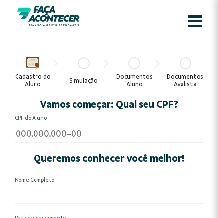
Cadastro do
Documentos
Documentos
Simulação
Aluno
Aluno
Avalista
Vamos começar: Qual seu CPF?
CPF do Aluno
Queremos conhecer você melhor!
Nome Completo
Data de Nascimento